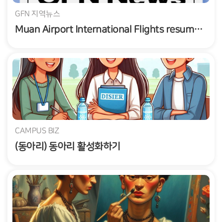
GFN 지역뉴스
Muan Airport International Flights resumed, 8 routes to Vietnam, Japan, and Thailand
CAMPUS BIZ
(동아리) 동아리 활성화하기