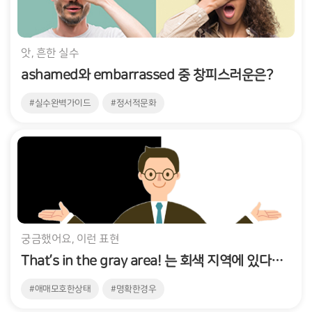
앗, 흔한 실수
ashamed와 embarrassed 중 창피스러운은?
#실수완벽가이드
#정서적문화
궁금했어요, 이런 표현
That’s in the gray area! 는 회색 지역에 있다는 의미인가요?
#애매모호한상태
#명확한경우