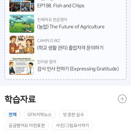
EP198. Fish and Chips
친해져요 전공영어
(농업) The Future of Agriculture
CAMPUS BIZ
(학교 생활 관리) 졸업자격 문의하기
인터뷰 영어
감사 인사 전하기 (Expressing Gratitude)
학습자료
전체
GFN지역뉴스
앗 흔한 실수
궁금했어요 이런표현
사진/그림묘사하기